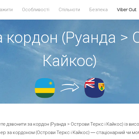
ажити
Особливості
Спільноти
Безпека
Viber Out
 кордон (Руанда > 
Кайкос)
ете дзвонити за кордон (Руанда > Острови Теркс і Кайкос) із вис
р за кордоном (Острови Теркс і Кайкос) — стаціонарний чи мобі