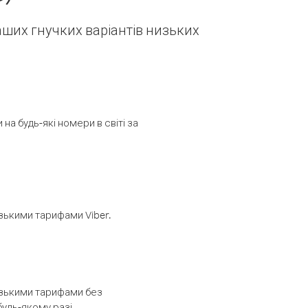
наших гнучких варіантів низьких
а будь-які номери в світі за
изькими тарифами Viber.
низькими тарифами без
будь-якому разі