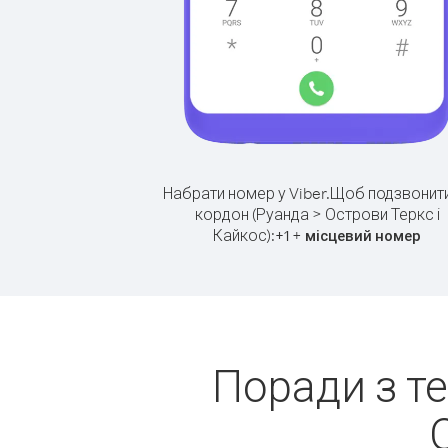
Набрати номер у Viber.
Щоб подзвонити
кордон (Руанда > Острови Теркс і
Кайкос):
+
+
1
місцевий номер
Поради з т