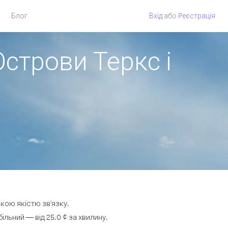
Блог
Вхід
або
Pеєстрація
Острови Теркс і
окою якістю зв'язку.
льний — від 25.0 ¢ за хвилину.