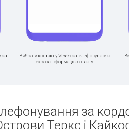
 за
Вибрати контакт у Viber і зателефонувати з
Ви
екрана інформації контакту
елефонування за кордо
Острови Теркс і Кайкос