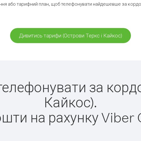
ня або тарифний план, щоб телефонувати найдешевше за кордон
Дивитись тарифи (Острови Теркс і Кайкос)
 телефонувати за корд
Кайкос).
ошти на рахунку Viber 