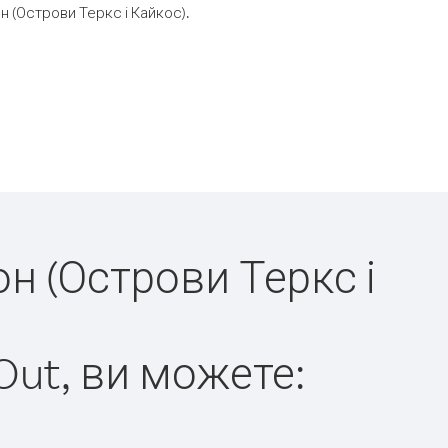
 (Острови Теркс і Кайкос).
он (Острови Теркс і
Out, ви можете: