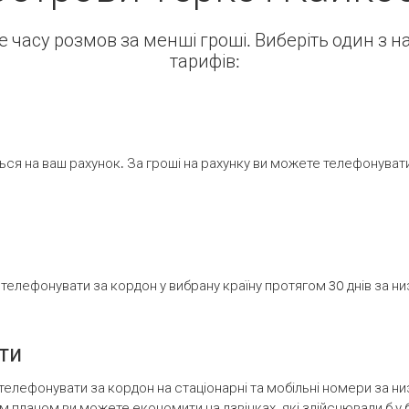
ше часу розмов за менші гроші. Виберіть один з 
тарифів:
ся на ваш рахунок. За гроші на рахунку ви можете телефонувати н
елефонувати за кордон у вибрану країну протягом 30 днів за н
ти
телефонувати за кордон на стаціонарні та мобільні номери за 
м планом ви можете економити на дзвінках, які здійснювали б у 