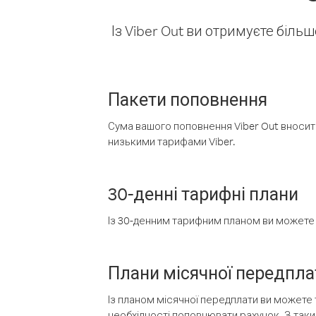
Із Viber Out ви отримуєте біль
Пакети поповнення
Сума вашого поповнення Viber Out вносить
низькими тарифами Viber.
30-денні тарифні плани
Із 30-денним тарифним планом ви можете т
Плани місячної передпла
Із планом місячної передплати ви можете 
необхідності поповнювати рахунок. З таки