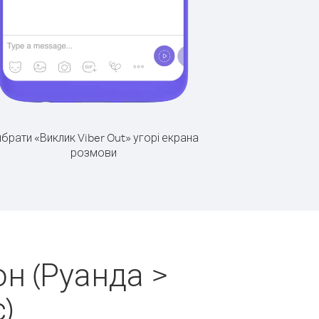
брати «Виклик Viber Out» угорі екрана
розмови
н (Руанда >
)