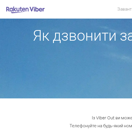
Завант
Як дзвонити за
Із Viber Out ви мож
Телефонуйте на будь-який номе