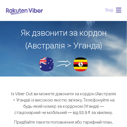
Вхід
Togg
navig
Як дзвонити за кордон
(Австралія > Уганда)
Із Viber Out ви можете дзвонити за кордон (Австралія
> Уганда) із високою якістю зв'язку.
Телефонуйте на
будь-який номер за кордоном (Уганда) —
стаціонарний чи мобільний — від 53.9 ¢ за хвилину.
Придбайте пакети поповнення або тарифний план,