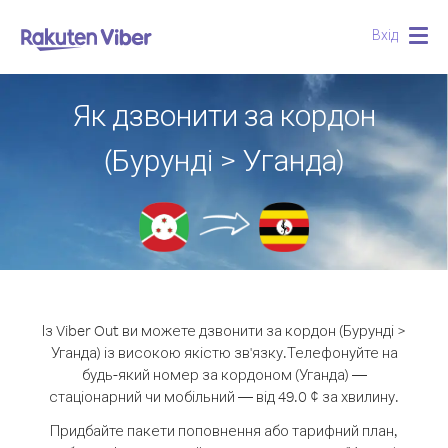
Вхід
Togg
navig
Як дзвонити за кордон
(Бурунді > Уганда)
Із Viber Out ви можете дзвонити за кордон (Бурунді >
Уганда) із високою якістю зв'язку.
Телефонуйте на
будь-який номер за кордоном (Уганда) —
стаціонарний чи мобільний — від 49.0 ¢ за хвилину.
Придбайте пакети поповнення або тарифний план,