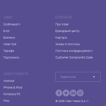
VIBER
КОМПАНІЯ
Особливості
Про Viber
Блог
Брендовий центр
Безпека
Кар'єра
Viber Out
Умови й політики
Тарифи
Політика конфіденційності
Підтримка
Customer Complaints Code
ЗАВАНТАЖИТИ
Українська
Android
iPhone & iPad
Windows PC
Mac
©
2026
Viber Media S.à r.l.