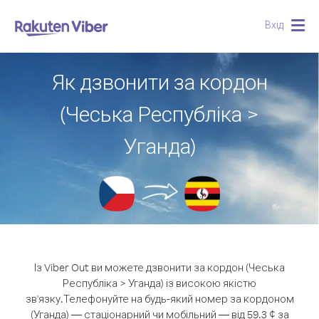
Вхід
Togg
navig
Як дзвонити за кордон
(Чеська Республіка >
Уганда)
Із Viber Out ви можете дзвонити за кордон (Чеська
Республіка > Уганда) із високою якістю
зв'язку.
Телефонуйте на будь-який номер за кордоном
(Уганда) — стаціонарний чи мобільний — від 59.3 ¢ за