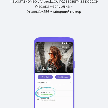
Набрати номер у Viber.
Щоб подзвонити за кордон
(Чеська Республіка >
Уганда):
+
+
256
місцевий номер