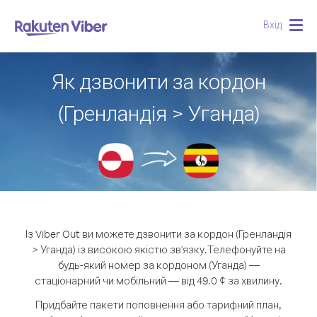
Вхід
Togg
navig
Як дзвонити за кордон
(Гренландія > Уганда)
Із Viber Out ви можете дзвонити за кордон (Гренландія
> Уганда) із високою якістю зв'язку.
Телефонуйте на
будь-який номер за кордоном (Уганда) —
стаціонарний чи мобільний — від 49.0 ¢ за хвилину.
Придбайте пакети поповнення або тарифний план,