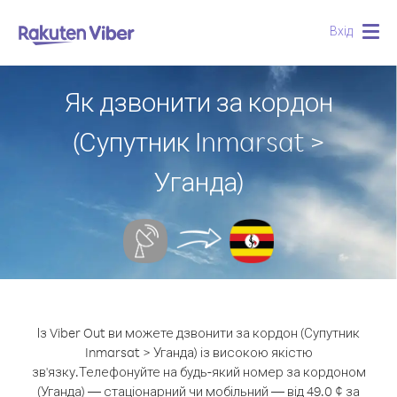
Вхід
Togg
navig
Як дзвонити за кордон
(Супутник Inmarsat >
Уганда)
Із Viber Out ви можете дзвонити за кордон (Супутник
Inmarsat > Уганда) із високою якістю
зв'язку.
Телефонуйте на будь-який номер за кордоном
(Уганда) — стаціонарний чи мобільний — від 49.0 ¢ за