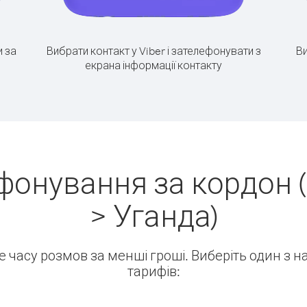
 за
Вибрати контакт у Viber і зателефонувати з
Ви
екрана інформації контакту
фонування за кордон 
> Уганда)
ше часу розмов за менші гроші. Виберіть один з 
тарифів: