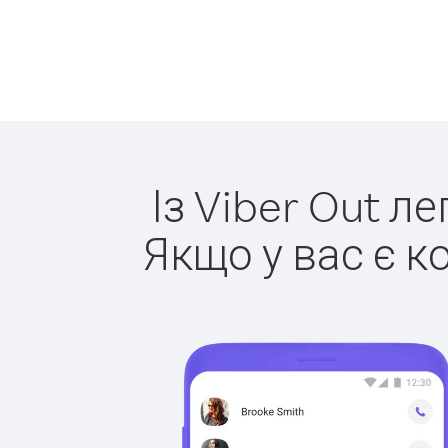
Із Viber Out л
Якщо у вас є к