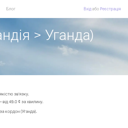
Блог
Вхід
або
Pеєстрація
ндія > Уганда)
якістю зв'язку.
від 49.0 ¢ за хвилину.
а кордон (Уганда).