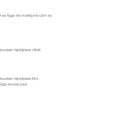
а будь-які номери в світі за
изькими тарифами Viber.
низькими тарифами без
будь-якому разі