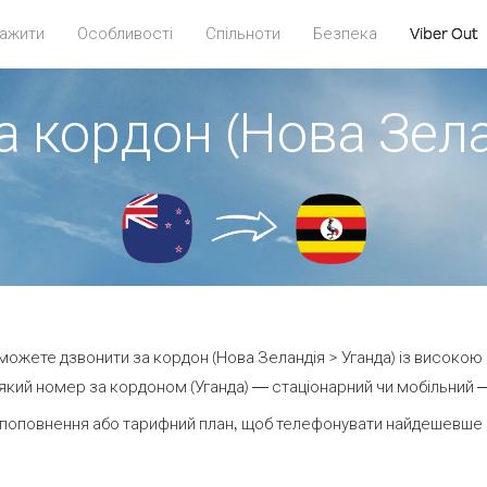
ажити
Особливості
Спільноти
Безпека
Viber Out
а кордон (Нова Зела
и можете дзвонити за кордон (Нова Зеландія > Уганда) із високою 
кий номер за кордоном (Уганда) — стаціонарний чи мобільний — 
поповнення або тарифний план, щоб телефонувати найдешевше з