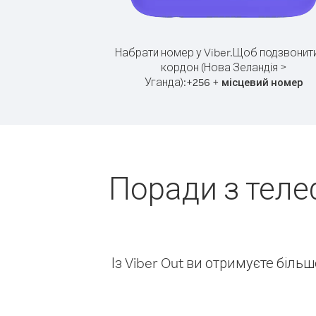
Набрати номер у Viber.
Щоб подзвонити
кордон (Нова Зеландія >
Уганда):
+
+
256
місцевий номер
Поради з теле
Із Viber Out ви отримуєте біль