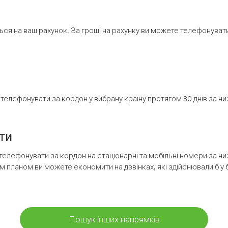
ся на ваш рахунок. За гроші на рахунку ви можете телефонувати н
елефонувати за кордон у вибрану країну протягом 30 днів за н
ти
телефонувати за кордон на стаціонарні та мобільні номери за 
м планом ви можете економити на дзвінках, які здійснювали б у 
Пошук інших напрямків