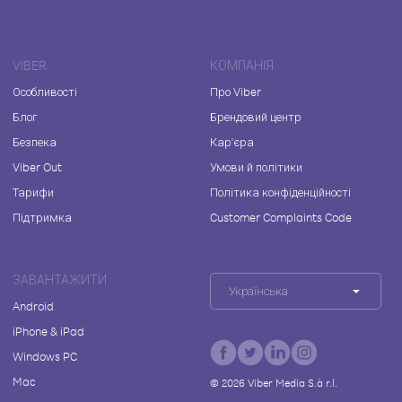
VIBER
КОМПАНІЯ
Особливості
Про Viber
Блог
Брендовий центр
Безпека
Кар'єра
Viber Out
Умови й політики
Тарифи
Політика конфіденційності
Підтримка
Customer Complaints Code
ЗАВАНТАЖИТИ
Українська
Android
iPhone & iPad
Windows PC
Mac
©
2026
Viber Media S.à r.l.