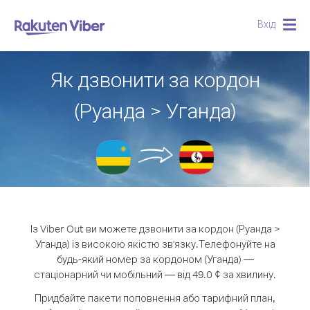
Вхід
Togg
navig
Як дзвонити за кордон
(Руанда > Уганда)
Із Viber Out ви можете дзвонити за кордон (Руанда >
Уганда) із високою якістю зв'язку.
Телефонуйте на
будь-який номер за кордоном (Уганда) —
стаціонарний чи мобільний — від 49.0 ¢ за хвилину.
Придбайте пакети поповнення або тарифний план,