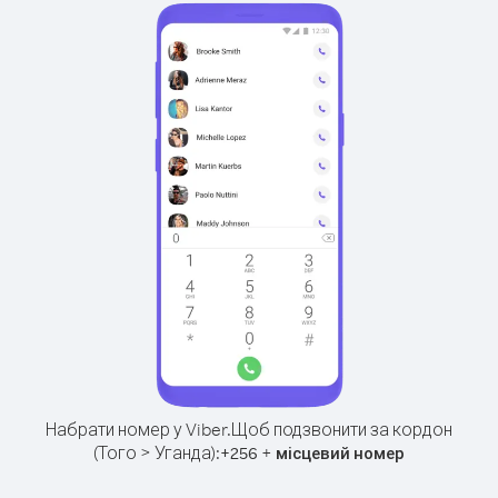
Набрати номер у Viber.
Щоб подзвонити за кордон
(Того > Уганда):
+
+
256
місцевий номер