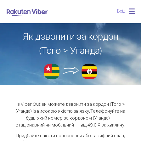
Вхід
Togg
navig
Як дзвонити за кордон
(Того > Уганда)
Із Viber Out ви можете дзвонити за кордон (Того >
Уганда) із високою якістю зв'язку.
Телефонуйте на
будь-який номер за кордоном (Уганда) —
стаціонарний чи мобільний — від 49.0 ¢ за хвилину.
Придбайте пакети поповнення або тарифний план,