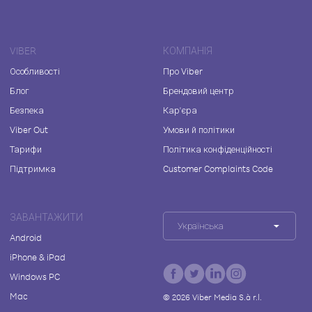
VIBER
КОМПАНІЯ
Особливості
Про Viber
Блог
Брендовий центр
Безпека
Кар'єра
Viber Out
Умови й політики
Тарифи
Політика конфіденційності
Підтримка
Customer Complaints Code
ЗАВАНТАЖИТИ
Українська
Android
iPhone & iPad
Windows PC
Mac
©
2026
Viber Media S.à r.l.