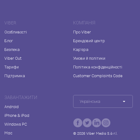
VIBER
КОМПАНІЯ
Особливості
Про Viber
Блог
Брендовий центр
Безпека
Кар'єра
Viber Out
Умови й політики
Тарифи
Політика конфіденційності
Підтримка
Customer Complaints Code
ЗАВАНТАЖИТИ
Українська
Android
iPhone & iPad
Windows PC
Mac
©
2026
Viber Media S.à r.l.