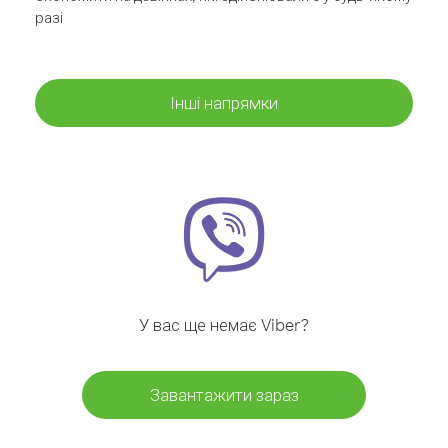
разі
Інші напрямки
У вас ще немає Viber?
Завантажити зараз