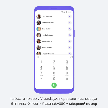
Набрати номер у Viber.
Щоб подзвонити за кордон
(Північна Корея > Україна):
+
+
380
місцевий номер