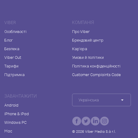
VIBER
КОМПАНІЯ
Особливості
Про Viber
Блог
Брендовий центр
Безпека
Кар'єра
Viber Out
Умови й політики
Тарифи
Політика конфіденційності
Підтримка
Customer Complaints Code
ЗАВАНТАЖИТИ
Українська
Android
iPhone & iPad
Windows PC
Mac
©
2026
Viber Media S.à r.l.