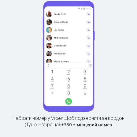
Набрати номер у Viber.
Щоб подзвонити за кордон
(Туніс > Україна):
+
+
380
місцевий номер