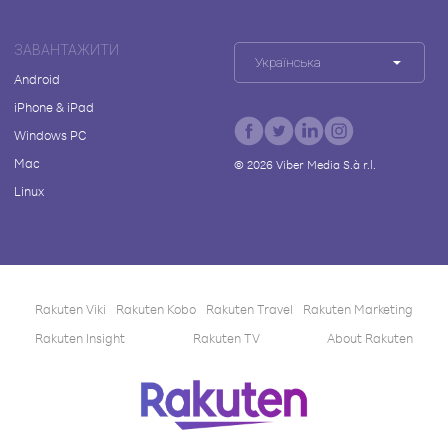
ЗАВАНТАЖИТИ
Українська
Android
iPhone & iPad
Windows PC
Mac
©
2026
Viber Media S.à r.l.
Linux
Rakuten Viki
Rakuten Kobo
Rakuten Travel
Rakuten Marketing
Rakuten Insight
Rakuten TV
About Rakuten