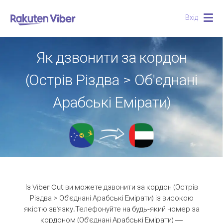
Вхід
Togg
navig
Як дзвонити за кордон
(Острів Різдва > Об'єднані
Арабські Емірати)
Із Viber Out ви можете дзвонити за кордон (Острів
Різдва > Об'єднані Арабські Емірати) із високою
якістю зв'язку.
Телефонуйте на будь-який номер за
кордоном (Об'єднані Арабські Емірати) —