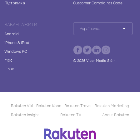
Підтримка
Customer Complaints Code
ЗАВАНТАЖИТИ
Українська
Android
iPhone & iPad
Windows PC
Mac
©
2026
Viber Media S.à r.l.
Linux
Rakuten Viki
Rakuten Kobo
Rakuten Travel
Rakuten Marketing
Rakuten Insight
Rakuten TV
About Rakuten