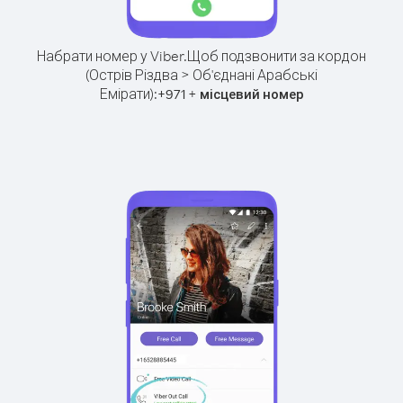
Набрати номер у Viber.
Щоб подзвонити за кордон
(Острів Різдва > Об'єднані Арабські
Емірати):
+
+
971
місцевий номер