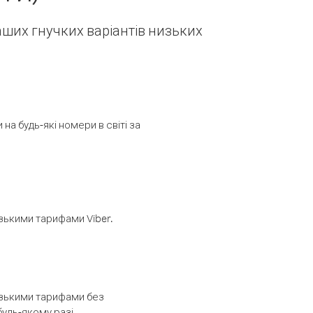
наших гнучких варіантів низьких
а будь-які номери в світі за
изькими тарифами Viber.
низькими тарифами без
будь-якому разі