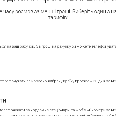
ше часу розмов за менші гроші. Виберіть один з 
тарифів:
ся на ваш рахунок. За гроші на рахунку ви можете телефонувати н
елефонувати за кордон у вибрану країну протягом 30 днів за н
ти
телефонувати за кордон на стаціонарні та мобільні номери за 
м планом ви можете економити на дзвінках, які здійснювали б у 