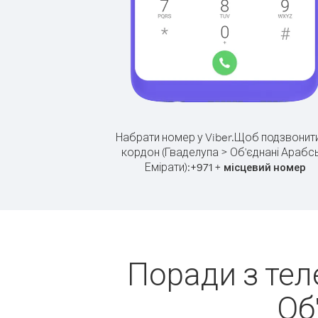
Набрати номер у Viber.
Щоб подзвонити
кордон (Гваделупа > Об'єднані Арабсь
Емірати):
+
+
971
місцевий номер
Поради з тел
Об