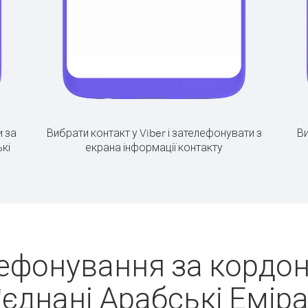
 за
Вибрати контакт у Viber і зателефонувати з
Ви
кі
екрана інформації контакту
ефонування за кордон
'єднані Арабські Еміра