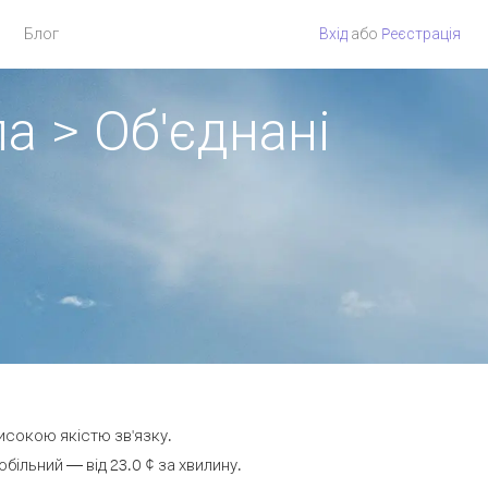
Блог
Вхід
або
Pеєстрація
а > Об'єднані
високою якістю зв'язку.
ільний — від 23.0 ¢ за хвилину.