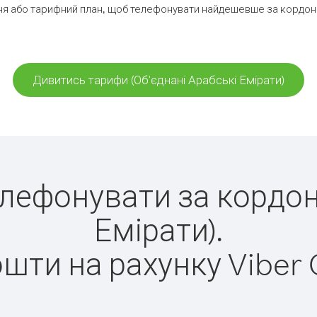
я або тарифний план, щоб телефонувати найдешевше за кордон (О
Дивитись тарифи (Об'єднані Арабські Емірати)
телефонувати за кордон
Емірати).
ошти на рахунку Viber 