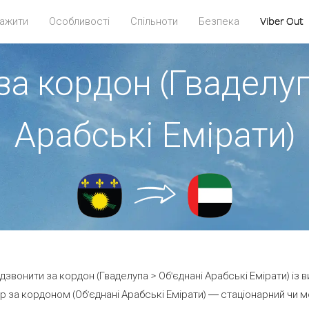
ажити
Особливості
Спільноти
Безпека
Viber Out
за кордон (Гваделуп
Арабські Емірати)
 дзвонити за кордон (Гваделупа > Об'єднані Арабські Емірати) із 
 за кордоном (Об'єднані Арабські Емірати) — стаціонарний чи моб