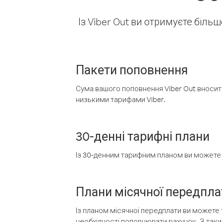
Із Viber Out ви отримуєте біль
Пакети поповнення
Сума вашого поповнення Viber Out вносить
низькими тарифами Viber.
30-денні тарифні плани
Із 30-денним тарифним планом ви можете т
Плани місячної передпла
Із планом місячної передплати ви можете 
необхідності поповнювати рахунок. З таки