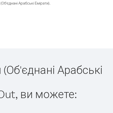
б'єднані Арабські Емірати).
 (Об'єднані Арабські
Out, ви можете: