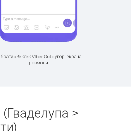
брати «Виклик Viber Out» угорі екрана
розмови
 (Гваделупа >
ти)