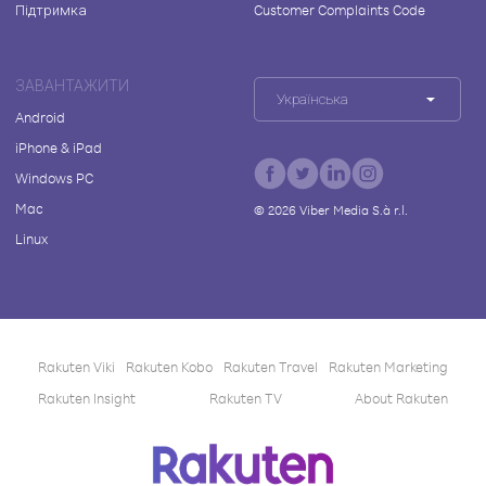
Підтримка
Customer Complaints Code
ЗАВАНТАЖИТИ
Українська
Android
iPhone & iPad
Windows PC
Mac
©
2026
Viber Media S.à r.l.
Linux
Rakuten Viki
Rakuten Kobo
Rakuten Travel
Rakuten Marketing
Rakuten Insight
Rakuten TV
About Rakuten