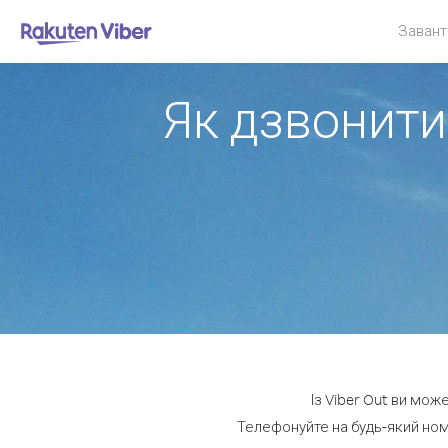
Завант
Як дзвонити
Із Viber Out ви мож
Телефонуйте на будь-який ном