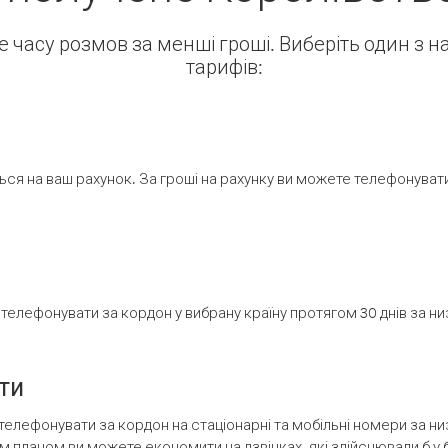
ше часу розмов за менші гроші. Виберіть один з 
тарифів:
ся на ваш рахунок. За гроші на рахунку ви можете телефонувати н
елефонувати за кордон у вибрану країну протягом 30 днів за н
ти
телефонувати за кордон на стаціонарні та мобільні номери за 
м планом ви можете економити на дзвінках, які здійснювали б у 