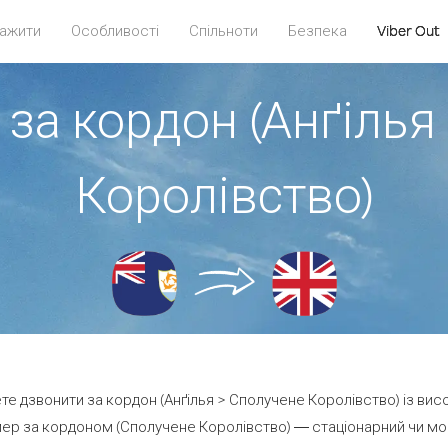
ажити
Особливості
Спільноти
Безпека
Viber Out
 за кордон (Анґілья
Королівство)
ете дзвонити за кордон (Анґілья > Сполучене Королівство) із вис
ер за кордоном (Сполучене Королівство) — стаціонарний чи мобіл