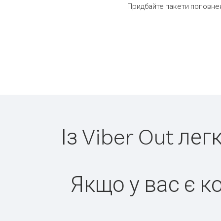
Придбайте пакети поповнен
Із Viber Out ле
Якщо у вас є к