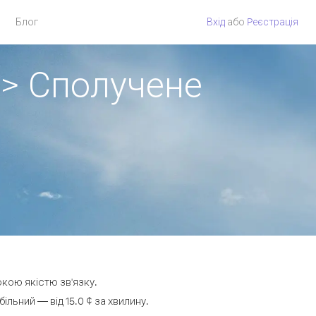
Блог
Вхід
або
Pеєстрація
 > Сполучене
окою якістю зв'язку.
ьний — від 15.0 ¢ за хвилину.