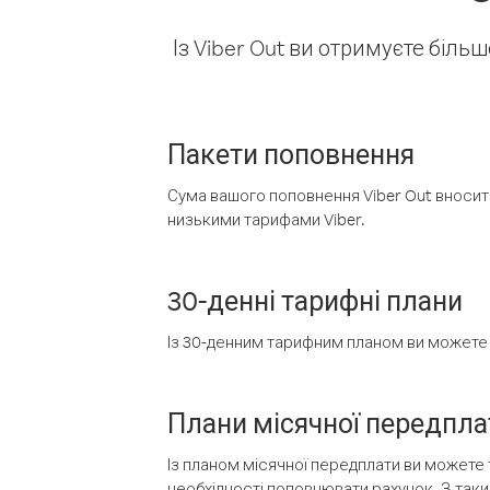
Із Viber Out ви отримуєте біль
Пакети поповнення
Сума вашого поповнення Viber Out вносить
низькими тарифами Viber.
30-денні тарифні плани
Із 30-денним тарифним планом ви можете т
Плани місячної передпла
Із планом місячної передплати ви можете 
необхідності поповнювати рахунок. З таки