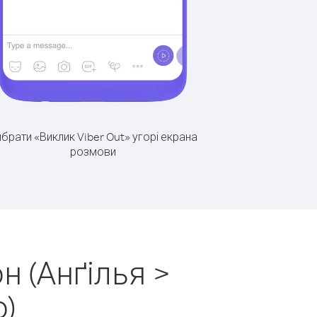
брати «Виклик Viber Out» угорі екрана
розмови
н (Анґілья >
о)