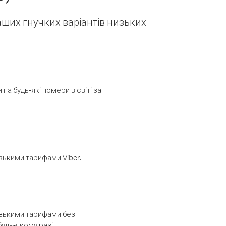
наших гнучких варіантів низьких
а будь-які номери в світі за
изькими тарифами Viber.
низькими тарифами без
будь-якому разі