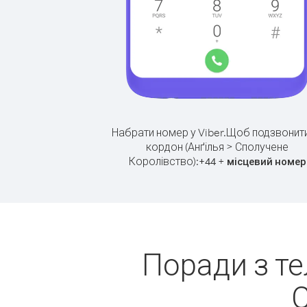
Набрати номер у Viber.
Щоб подзвонити
кордон (Анґілья > Сполучене
Королівство):
+
+
44
місцевий номер
Поради з те
С