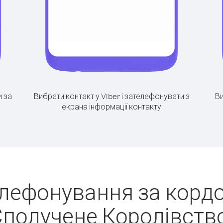
 за
Вибрати контакт у Viber і зателефонувати з
Ви
екрана інформації контакту
лефонування за кордо
получене Королівств