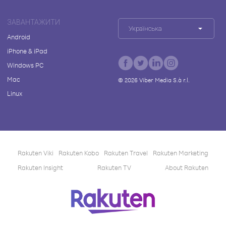
ЗАВАНТАЖИТИ
Українська
Android
iPhone & iPad
Windows PC
Mac
©
2026
Viber Media S.à r.l.
Linux
Rakuten Viki
Rakuten Kobo
Rakuten Travel
Rakuten Marketing
Rakuten Insight
Rakuten TV
About Rakuten