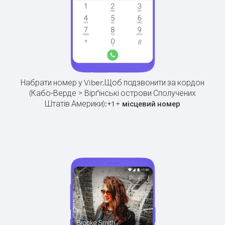
Набрати номер у Viber.
Щоб подзвонити за кордон
(Кабо-Верде > Вірґінські острови Сполучених
Штатів Америки):
+
+
1
місцевий номер