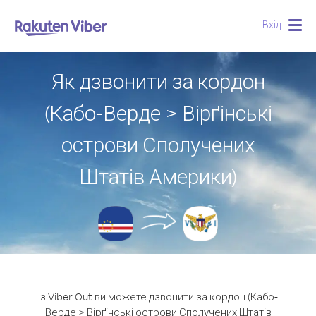
Вхід
Togg
navig
Як дзвонити за кордон
(Кабо-Верде > Вірґінські
острови Сполучених
Штатів Америки)
Із Viber Out ви можете дзвонити за кордон (Кабо-
Верде > Вірґінські острови Сполучених Штатів