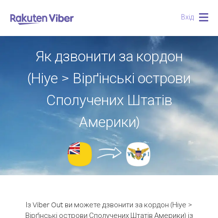
Вхід
Togg
navig
Як дзвонити за кордон
(Ніуе > Вірґінські острови
Сполучених Штатів
Америки)
Із Viber Out ви можете дзвонити за кордон (Ніуе >
Вірґінські острови Сполучених Штатів Америки) із