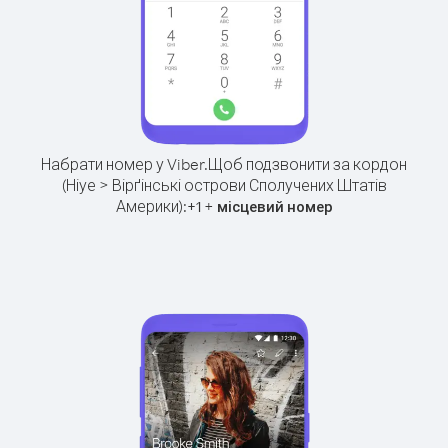
Набрати номер у Viber.
Щоб подзвонити за кордон
(Ніуе > Вірґінські острови Сполучених Штатів
Америки):
+
+
1
місцевий номер