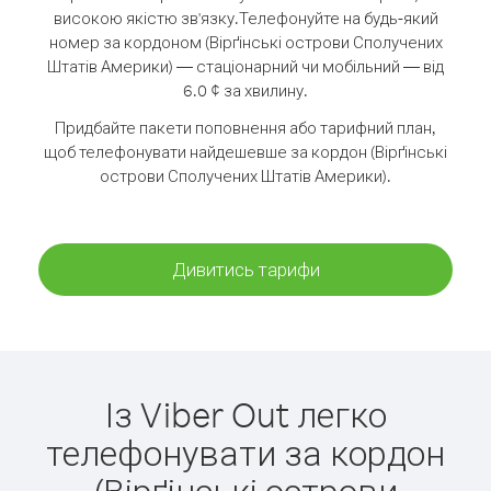
високою якістю зв'язку.
Телефонуйте на будь-який
номер за кордоном (Вірґінські острови Сполучених
Штатів Америки) — стаціонарний чи мобільний — від
6.0 ¢ за хвилину.
Придбайте пакети поповнення або тарифний план,
щоб телефонувати найдешевше за кордон (Вірґінські
острови Сполучених Штатів Америки).
Дивитись тарифи
Із Viber Out легко
телефонувати за кордон
(Вірґінські острови