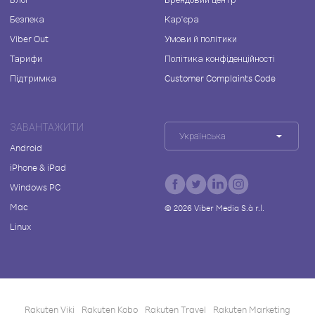
Безпека
Кар'єра
Viber Out
Умови й політики
Тарифи
Політика конфіденційності
Підтримка
Customer Complaints Code
ЗАВАНТАЖИТИ
Українська
Android
iPhone & iPad
Windows PC
Mac
©
2026
Viber Media S.à r.l.
Linux
Rakuten Viki
Rakuten Kobo
Rakuten Travel
Rakuten Marketing