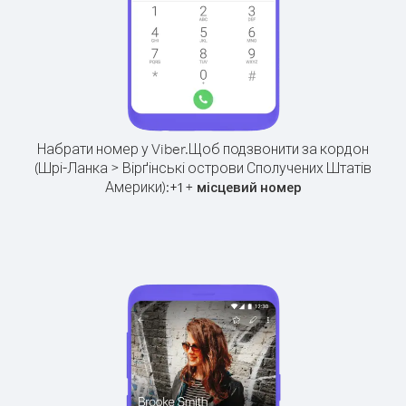
Набрати номер у Viber.
Щоб подзвонити за кордон
(Шрі-Ланка > Вірґінські острови Сполучених Штатів
Америки):
+
+
1
місцевий номер