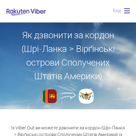
Вхід
Togg
navig
Як дзвонити за кордон
(Шрі-Ланка > Вірґінські
острови Сполучених
Штатів Америки)
Із Viber Out ви можете дзвонити за кордон (Шрі-Ланка
> Вірґінські острови Сполучених Штатів Америки) із