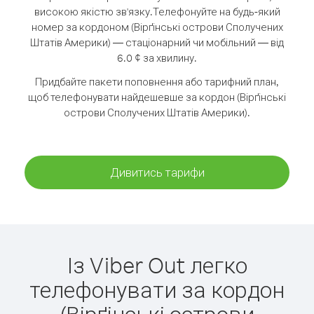
високою якістю зв'язку.
Телефонуйте на будь-який
номер за кордоном (Вірґінські острови Сполучених
Штатів Америки) — стаціонарний чи мобільний — від
6.0 ¢ за хвилину.
Придбайте пакети поповнення або тарифний план,
щоб телефонувати найдешевше за кордон (Вірґінські
острови Сполучених Штатів Америки).
Дивитись тарифи
Із Viber Out легко
телефонувати за кордон
(Вірґінські острови