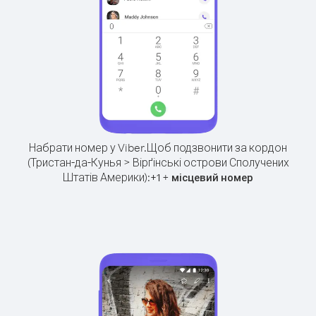
Набрати номер у Viber.
Щоб подзвонити за кордон
(Тристан-да-Кунья > Вірґінські острови Сполучених
Штатів Америки):
+
+
1
місцевий номер