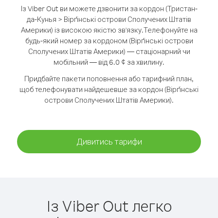
Із Viber Out ви можете дзвонити за кордон (Тристан-
да-Кунья > Вірґінські острови Сполучених Штатів
Америки) із високою якістю зв'язку.
Телефонуйте на
будь-який номер за кордоном (Вірґінські острови
Сполучених Штатів Америки) — стаціонарний чи
мобільний — від 6.0 ¢ за хвилину.
Придбайте пакети поповнення або тарифний план,
щоб телефонувати найдешевше за кордон (Вірґінські
острови Сполучених Штатів Америки).
Дивитись тарифи
Із Viber Out легко