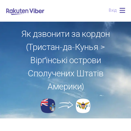
Вхід
Togg
navig
Як дзвонити за кордон
(Тристан-да-Кунья >
Вірґінські острови
Сполучених Штатів
Америки)