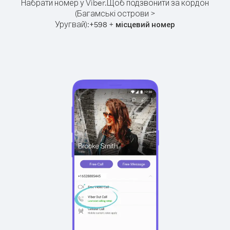
Набрати номер у Viber.
Щоб подзвонити за кордон
(Багамські острови >
Уругвай):
+
+
598
місцевий номер