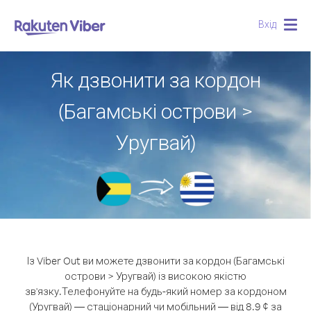
Вхід
Togg
navig
Як дзвонити за кордон
(Багамські острови >
Уругвай)
Із Viber Out ви можете дзвонити за кордон (Багамські
острови > Уругвай) із високою якістю
зв'язку.
Телефонуйте на будь-який номер за кордоном
(Уругвай) — стаціонарний чи мобільний — від 8.9 ¢ за