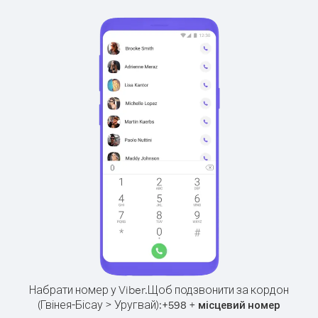
Набрати номер у Viber.
Щоб подзвонити за кордон
(Гвінея-Бісау > Уругвай):
+
+
598
місцевий номер