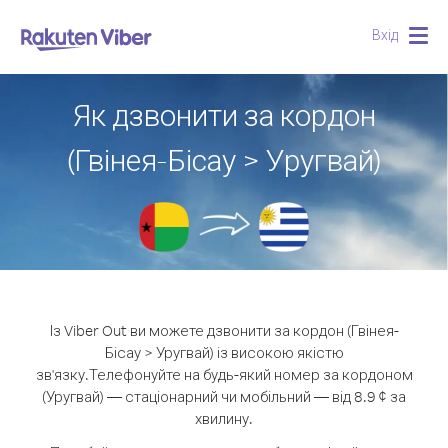
Вхід
Togg
navig
Як дзвонити за кордон
(Гвінея-Бісау > Уругвай)
Із Viber Out ви можете дзвонити за кордон (Гвінея-
Бісау > Уругвай) із високою якістю
зв'язку.
Телефонуйте на будь-який номер за кордоном
(Уругвай) — стаціонарний чи мобільний — від 8.9 ¢ за
хвилину.