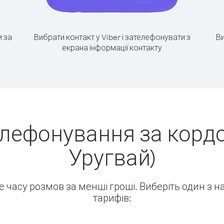
 за
Вибрати контакт у Viber і зателефонувати з
Ви
екрана інформації контакту
елефонування за кордо
Уругвай)
ше часу розмов за менші гроші. Виберіть один з 
тарифів: