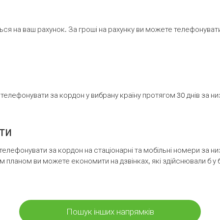
ся на ваш рахунок. За гроші на рахунку ви можете телефонувати н
елефонувати за кордон у вибрану країну протягом 30 днів за н
ти
телефонувати за кордон на стаціонарні та мобільні номери за 
м планом ви можете економити на дзвінках, які здійснювали б у 
Пошук інших напрямків