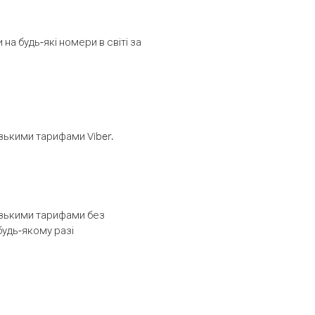
а будь-які номери в світі за
изькими тарифами Viber.
низькими тарифами без
будь-якому разі