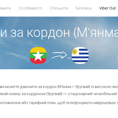
ажити
Особливості
Спільноти
Безпека
Viber Out
и за кордон (М'янма
t ви можете дзвонити за кордон (М'янма > Уругвай) із високою які
кий номер за кордоном (Уругвай) — стаціонарний чи мобільний —
поповнення або тарифний план, щоб телефонувати найдешевше за