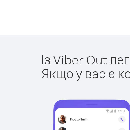
Із Viber Out ле
Якщо у вас є к