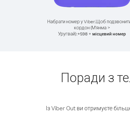
Набрати номер у Viber.
Щоб подзвонити
кордон (М'янма >
Уругвай):
+
+
598
місцевий номер
Поради з т
Із Viber Out ви отримуєте біль