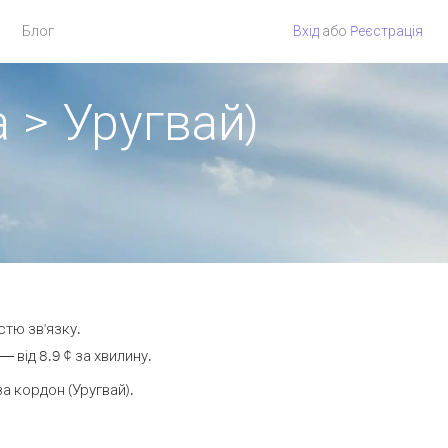
Блог
Вхід
або
Pеєстрація
 > Уругвай)
стю зв'язку.
 від 8.9 ¢ за хвилину.
 кордон (Уругвай).