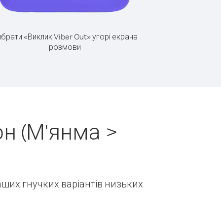
брати «Виклик Viber Out» угорі екрана
розмови
н (М'янма >
наших гнучких варіантів низьких