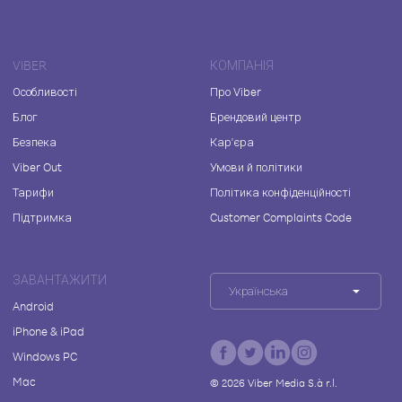
VIBER
КОМПАНІЯ
Особливості
Про Viber
Блог
Брендовий центр
Безпека
Кар'єра
Viber Out
Умови й політики
Тарифи
Політика конфіденційності
Підтримка
Customer Complaints Code
ЗАВАНТАЖИТИ
Українська
Android
iPhone & iPad
Windows PC
Mac
©
2026
Viber Media S.à r.l.