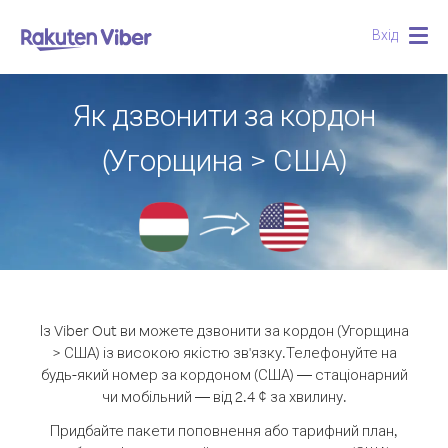
Вхід
Togg
navig
Як дзвонити за кордон
(Угорщина > США)
Із Viber Out ви можете дзвонити за кордон (Угорщина
> США) із високою якістю зв'язку.
Телефонуйте на
будь-який номер за кордоном (США) — стаціонарний
чи мобільний — від 2.4 ¢ за хвилину.
Придбайте пакети поповнення або тарифний план,