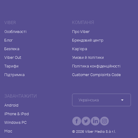
VIBER
КОМПАНІЯ
Особливості
Про Viber
Блог
Брендовий центр
Безпека
Кар'єра
Viber Out
Умови й політики
Тарифи
Політика конфіденційності
Підтримка
Customer Complaints Code
ЗАВАНТАЖИТИ
Українська
Android
iPhone & iPad
Windows PC
Mac
©
2026
Viber Media S.à r.l.