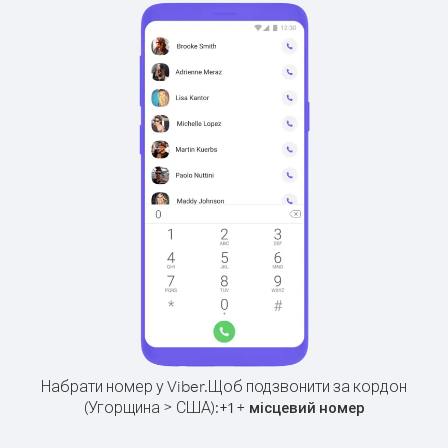
Набрати номер у Viber.
Щоб подзвонити за кордон
(Угорщина > США):
+
+
1
місцевий номер