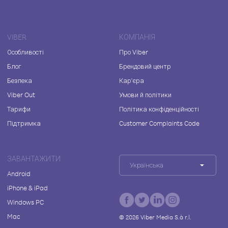
VIBER
КОМПАНІЯ
Особливості
Про Viber
Блог
Брендовий центр
Безпека
Кар'єра
Viber Out
Умови й політики
Тарифи
Політика конфіденційності
Підтримка
Customer Complaints Code
ЗАВАНТАЖИТИ
Українська
Android
iPhone & iPad
Windows PC
Mac
©
2026
Viber Media S.à r.l.