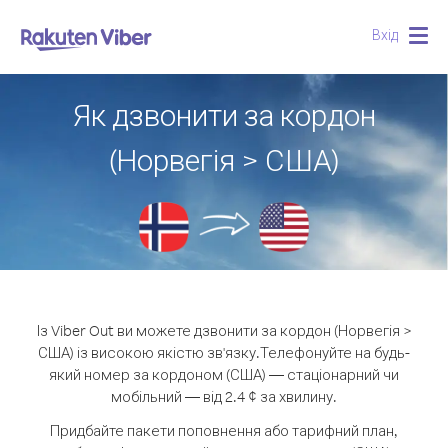
Вхід
Togg
navig
Як дзвонити за кордон
(Норвегія > США)
Із Viber Out ви можете дзвонити за кордон (Норвегія >
США) із високою якістю зв'язку.
Телефонуйте на будь-
який номер за кордоном (США) — стаціонарний чи
мобільний — від 2.4 ¢ за хвилину.
Придбайте пакети поповнення або тарифний план,