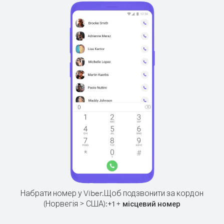
Набрати номер у Viber.
Щоб подзвонити за кордон
(Норвегія > США):
+
+
1
місцевий номер