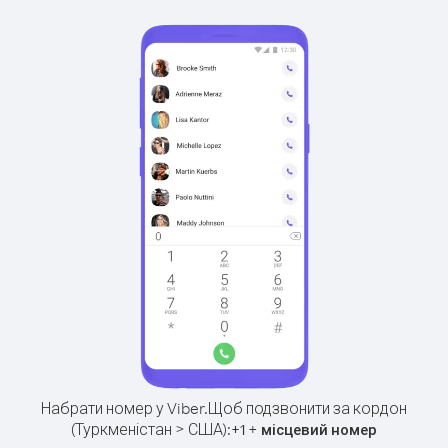
Набрати номер у Viber.
Щоб подзвонити за кордон
(Туркменістан > США):
+
+
1
місцевий номер