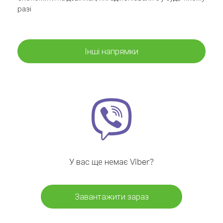
разі
Інші напрямки
У вас ще немає Viber?
Завантажити зараз