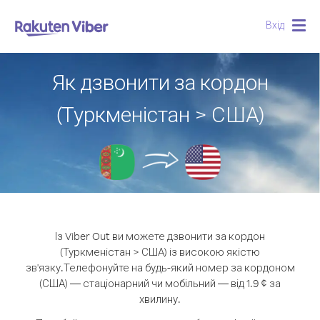
Вхід
Togg
navig
Як дзвонити за кордон
(Туркменістан > США)
Із Viber Out ви можете дзвонити за кордон
(Туркменістан > США) із високою якістю
зв'язку.
Телефонуйте на будь-який номер за кордоном
(США) — стаціонарний чи мобільний — від 1.9 ¢ за
хвилину.