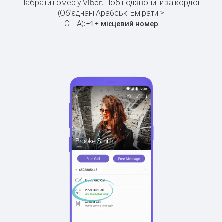
Набрати номер у Viber.
Щоб подзвонити за кордон
(Об'єднані Арабські Емірати >
США):
+
+
1
місцевий номер