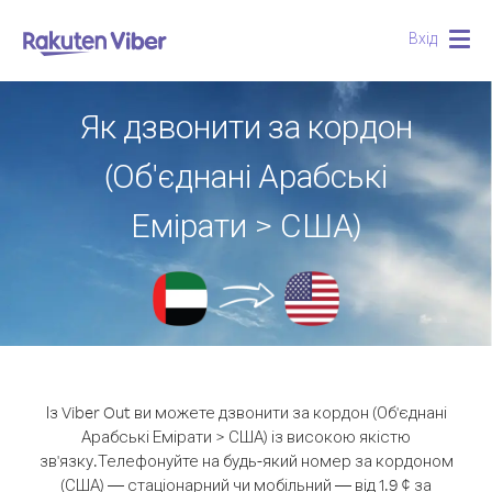
Вхід
Togg
navig
Як дзвонити за кордон
(Об'єднані Арабські
Емірати > США)
Із Viber Out ви можете дзвонити за кордон (Об'єднані
Арабські Емірати > США) із високою якістю
зв'язку.
Телефонуйте на будь-який номер за кордоном
(США) — стаціонарний чи мобільний — від 1.9 ¢ за