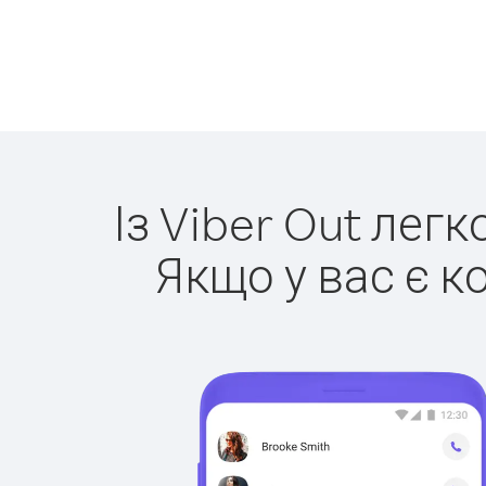
Із Viber Out лег
Якщо у вас є к