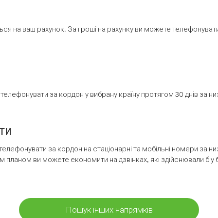
ся на ваш рахунок. За гроші на рахунку ви можете телефонувати н
елефонувати за кордон у вибрану країну протягом 30 днів за н
ти
телефонувати за кордон на стаціонарні та мобільні номери за 
м планом ви можете економити на дзвінках, які здійснювали б у 
Пошук інших напрямків