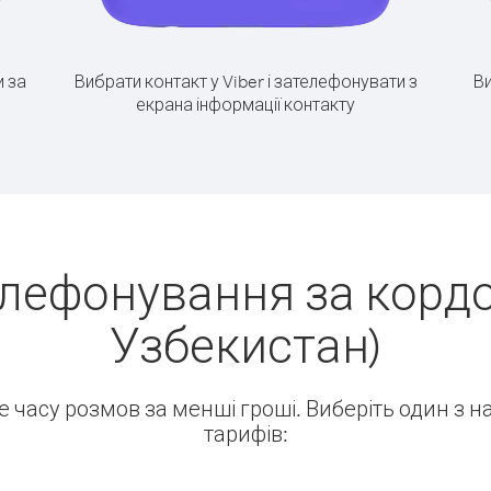
 за
Вибрати контакт у Viber і зателефонувати з
Ви
екрана інформації контакту
лефонування за кордо
Узбекистан)
ше часу розмов за менші гроші. Виберіть один з 
тарифів: