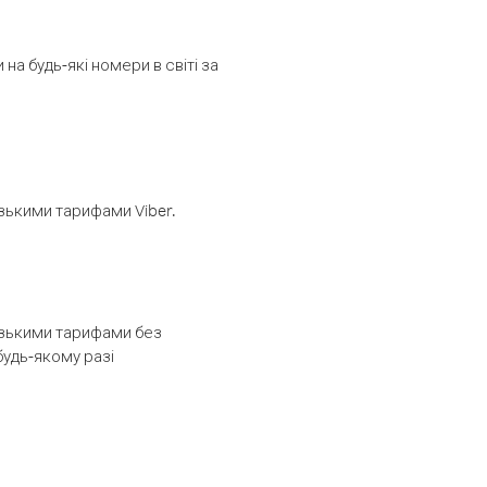
а будь-які номери в світі за
изькими тарифами Viber.
низькими тарифами без
будь-якому разі