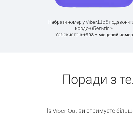
Набрати номер у Viber.
Щоб подзвонити
кордон (Бельгія >
Узбекистан):
+
+
998
місцевий номер
Поради з те
Із Viber Out ви отримуєте біль