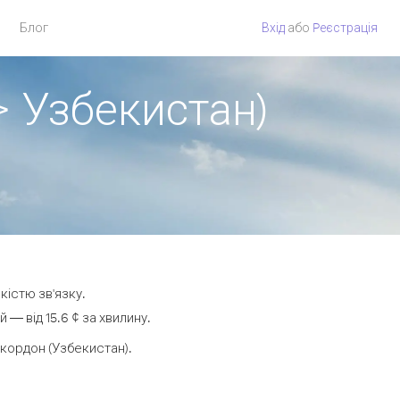
Блог
Вхід
або
Pеєстрація
> Узбекистан)
кістю зв'язку.
— від 15.6 ¢ за хвилину.
кордон (Узбекистан).