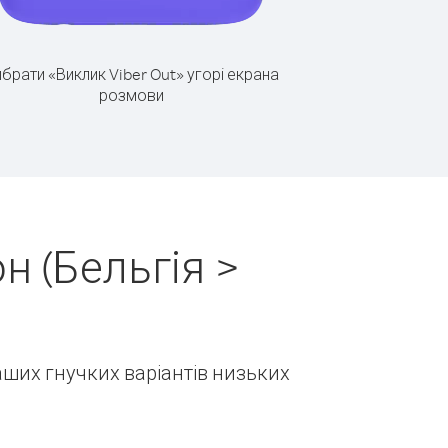
брати «Виклик Viber Out» угорі екрана
розмови
н (Бельгія >
наших гнучких варіантів низьких