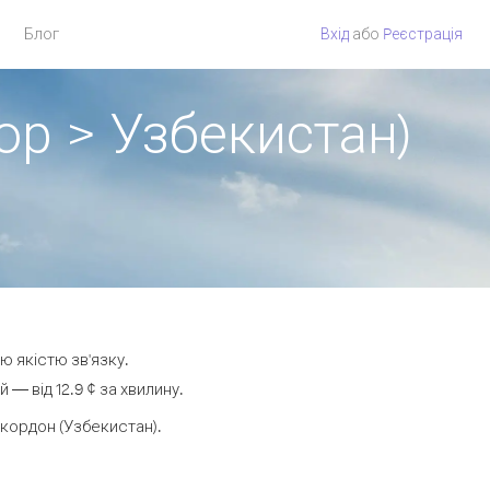
Блог
Вхід
або
Pеєстрація
ор > Узбекистан)
ю якістю зв'язку.
— від 12.9 ¢ за хвилину.
кордон (Узбекистан).