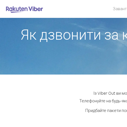
Завант
Як дзвонити за 
Із Viber Out ви 
Телефонуйте на будь-яки
Придбайте пакети по