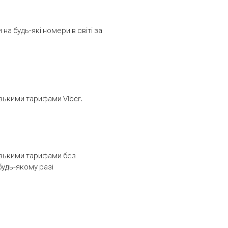
а будь-які номери в світі за
изькими тарифами Viber.
низькими тарифами без
будь-якому разі