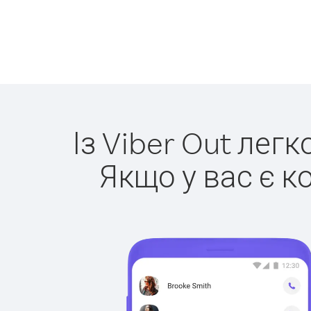
Із Viber Out лег
Якщо у вас є к