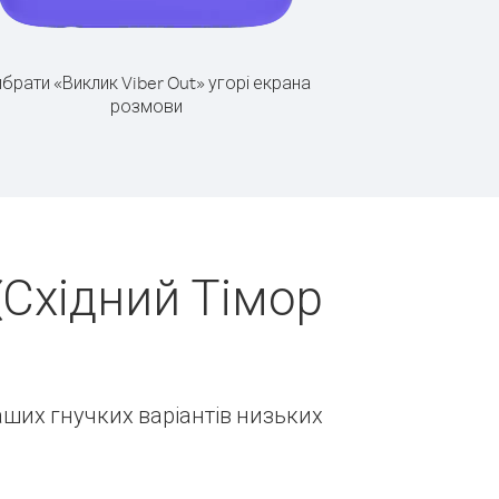
брати «Виклик Viber Out» угорі екрана
розмови
(Східний Тімор
наших гнучких варіантів низьких