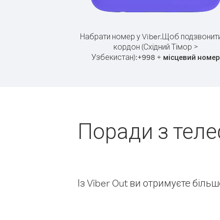
Набрати номер у Viber.
Щоб подзвонити
кордон (Східний Тімор >
Узбекистан):
+
+
998
місцевий номер
Поради з теле
Із Viber Out ви отримуєте біль