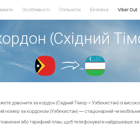
ажити
Особливості
Спільноти
Безпека
Viber Out
кордон (Східний Тім
можете дзвонити за кордон (Східний Тімор > Узбекистан) із високо
й номер за кордоном (Узбекистан) — стаціонарний чи мобільний 
повнення або тарифний план, щоб телефонувати найдешевше за 