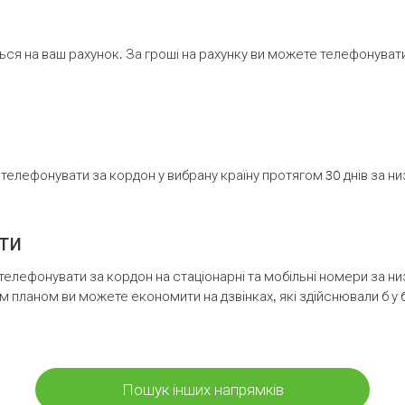
ся на ваш рахунок. За гроші на рахунку ви можете телефонувати н
елефонувати за кордон у вибрану країну протягом 30 днів за н
ти
телефонувати за кордон на стаціонарні та мобільні номери за 
м планом ви можете економити на дзвінках, які здійснювали б у 
Пошук інших напрямків