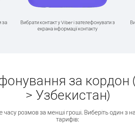
 за
Вибрати контакт у Viber і зателефонувати з
Ви
екрана інформації контакту
фонування за кордон 
> Узбекистан)
ше часу розмов за менші гроші. Виберіть один з 
тарифів: