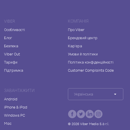
VIBER
КОМПАНІЯ
Особливості
Про Viber
Блог
Брендовий центр
Безпека
Кар'єра
Viber Out
Умови й політики
Тарифи
Політика конфіденційності
Підтримка
Customer Complaints Code
ЗАВАНТАЖИТИ
Українська
Android
iPhone & iPad
Windows PC
Mac
©
2026
Viber Media S.à r.l.