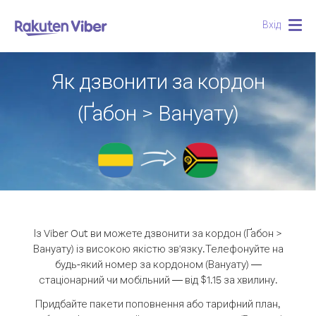
Вхід
Togg
navig
Як дзвонити за кордон
(Ґабон > Вануату)
Із Viber Out ви можете дзвонити за кордон (Ґабон >
Вануату) із високою якістю зв'язку.
Телефонуйте на
будь-який номер за кордоном (Вануату) —
стаціонарний чи мобільний — від $1.15 за хвилину.
Придбайте пакети поповнення або тарифний план,