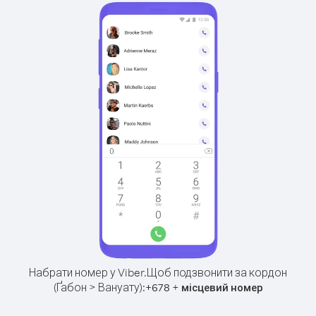
Набрати номер у Viber.
Щоб подзвонити за кордон
(Ґабон > Вануату):
+
+
678
місцевий номер