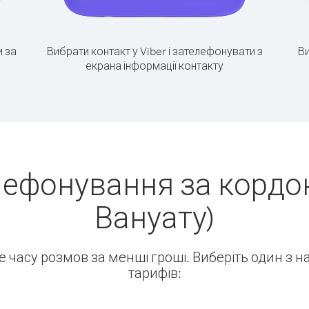
 за
Вибрати контакт у Viber і зателефонувати з
Ви
екрана інформації контакту
лефонування за кордон
Вануату)
ше часу розмов за менші гроші. Виберіть один з 
тарифів: