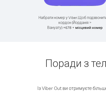
Набрати номер у Viber.
Щоб подзвонити
кордон (Йорданія >
Вануату):
+
+
678
місцевий номер
Поради з те
Із Viber Out ви отримуєте біль