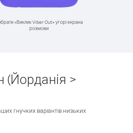
брати «Виклик Viber Out» угорі екрана
розмови
 (Йорданія >
наших гнучких варіантів низьких