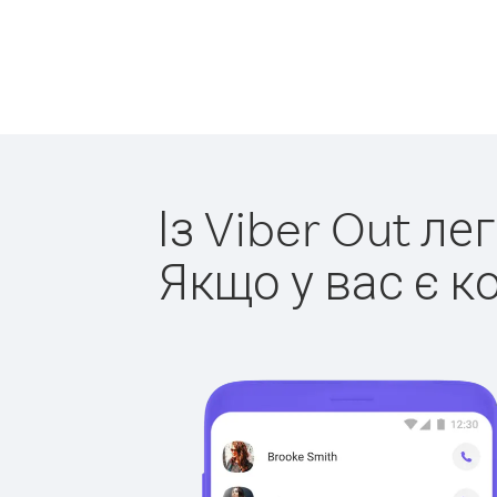
Із Viber Out ле
Якщо у вас є к