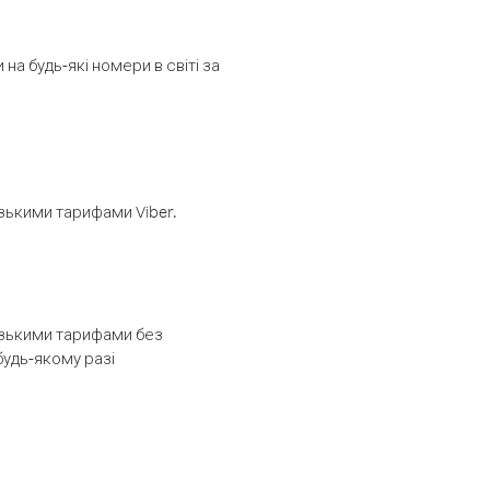
а будь-які номери в світі за
изькими тарифами Viber.
низькими тарифами без
будь-якому разі