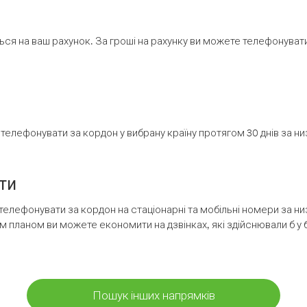
ся на ваш рахунок. За гроші на рахунку ви можете телефонувати н
елефонувати за кордон у вибрану країну протягом 30 днів за н
ти
телефонувати за кордон на стаціонарні та мобільні номери за 
м планом ви можете економити на дзвінках, які здійснювали б у 
Пошук інших напрямків