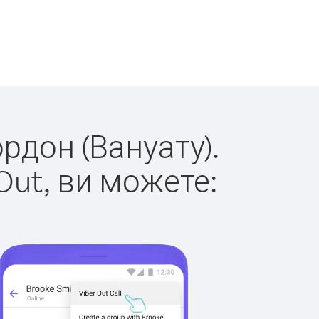
ордон (Вануату).
Out, ви можете: