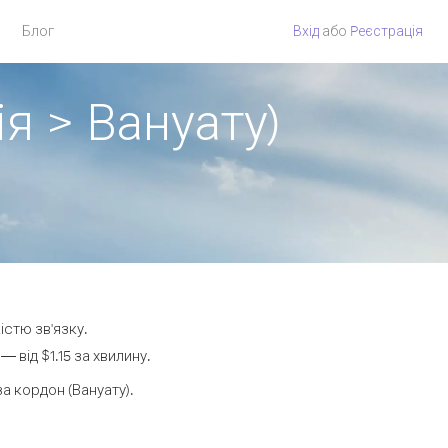
Блог
Вхід
або
Pеєстрація
я > Вануату)
істю зв'язку.
від $1.15 за хвилину.
 кордон (Вануату).