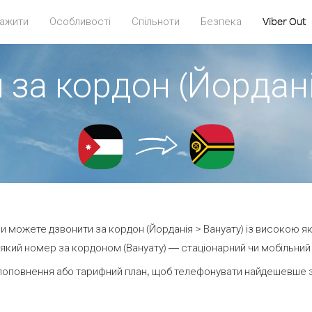
ажити
Особливості
Спільноти
Безпека
Viber Out
 за кордон (Йордані
 ви можете дзвонити за кордон (Йорданія > Вануату) із високою як
який номер за кордоном (Вануату) — стаціонарний чи мобільний — 
поповнення або тарифний план, щоб телефонувати найдешевше за