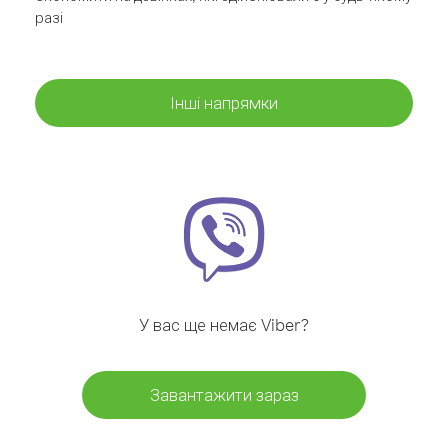
разі
Інші напрямки
У вас ще немає Viber?
Завантажити зараз