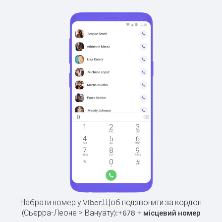
Набрати номер у Viber.
Щоб подзвонити за кордон
(Сьєрра-Леоне > Вануату):
+
+
678
місцевий номер