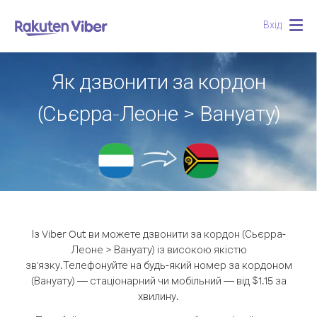
Вхід
Togg
navig
Як дзвонити за кордон
(Сьєрра-Леоне > Вануату)
Із Viber Out ви можете дзвонити за кордон (Сьєрра-
Леоне > Вануату) із високою якістю
зв'язку.
Телефонуйте на будь-який номер за кордоном
(Вануату) — стаціонарний чи мобільний — від $1.15 за
хвилину.