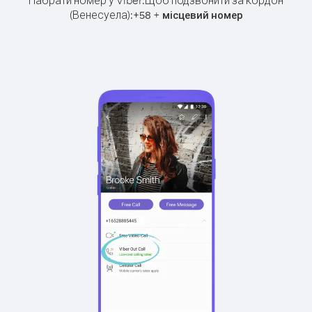
Набрати номер у Viber.
Щоб подзвонити за кордон
(Венесуела):
+
+
58
місцевий номер