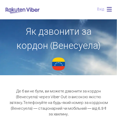
Вхід
Togg
navig
Як дзвонити за
кордон (Венесуела)
Де б ви не були, ви можете дзвонити за кордон
(Венесуела) через Viber Out із високою якістю
зв'язку.
Телефонуйте на будь-який номер за кордоном
(Венесуела) — стаціонарний чи мобільний — від 6.9 ¢
за хвилину.