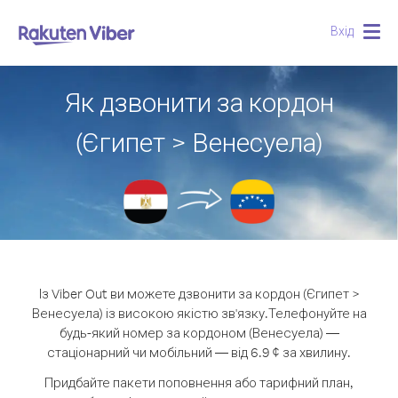
Вхід
Togg
navig
Як дзвонити за кордон
(Єгипет > Венесуела)
Із Viber Out ви можете дзвонити за кордон (Єгипет >
Венесуела) із високою якістю зв'язку.
Телефонуйте на
будь-який номер за кордоном (Венесуела) —
стаціонарний чи мобільний — від 6.9 ¢ за хвилину.
Придбайте пакети поповнення або тарифний план,