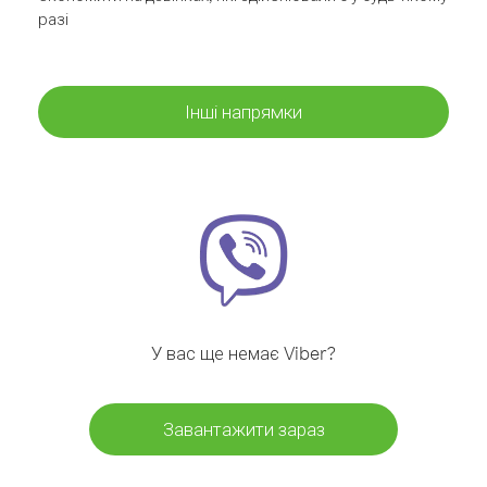
разі
Інші напрямки
У вас ще немає Viber?
Завантажити зараз