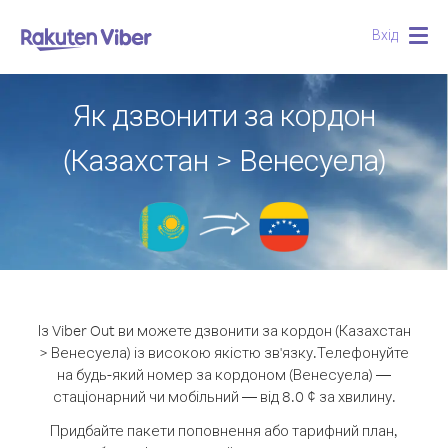
Вхід
Togg
navig
Як дзвонити за кордон
(Казахстан > Венесуела)
Із Viber Out ви можете дзвонити за кордон (Казахстан
> Венесуела) із високою якістю зв'язку.
Телефонуйте
на будь-який номер за кордоном (Венесуела) —
стаціонарний чи мобільний — від 8.0 ¢ за хвилину.
Придбайте пакети поповнення або тарифний план,