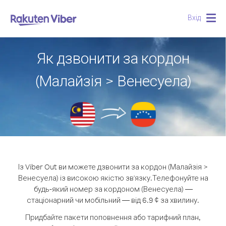
Вхід
Togg
navig
Як дзвонити за кордон
(Малайзія > Венесуела)
Із Viber Out ви можете дзвонити за кордон (Малайзія >
Венесуела) із високою якістю зв'язку.
Телефонуйте на
будь-який номер за кордоном (Венесуела) —
стаціонарний чи мобільний — від 6.9 ¢ за хвилину.
Придбайте пакети поповнення або тарифний план,