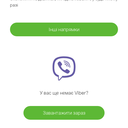
разі
Інші напрямки
У вас ще немає Viber?
Завантажити зараз