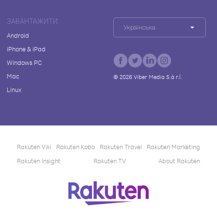
ЗАВАНТАЖИТИ
Українська
Android
iPhone & iPad
Windows PC
Mac
©
2026
Viber Media S.à r.l.
Linux
Rakuten Viki
Rakuten Kobo
Rakuten Travel
Rakuten Marketing
Rakuten Insight
Rakuten TV
About Rakuten