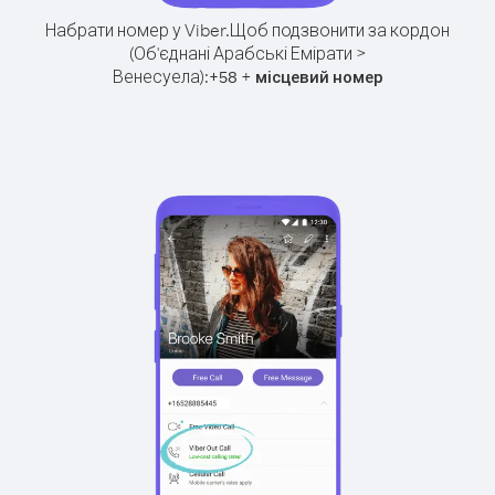
Набрати номер у Viber.
Щоб подзвонити за кордон
(Об'єднані Арабські Емірати >
Венесуела):
+
+
58
місцевий номер