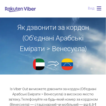
Вхід
Togg
navig
Як дзвонити за кордон
(Об'єднані Арабські
Емірати > Венесуела)
Із Viber Out ви можете дзвонити за кордон (Об'єднані
Арабські Емірати > Венесуела) із високою якістю
зв'язку.
Телефонуйте на будь-який номер за кордоном
(Венесуела) — стаціонарний чи мобільний — від 6.9 ¢