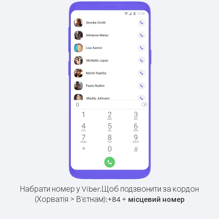
Набрати номер у Viber.
Щоб подзвонити за кордон
(Хорватія > В'єтнам):
+
+
84
місцевий номер