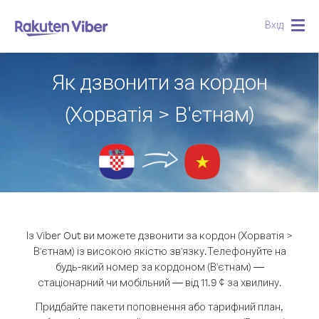
Вхід
Togg
navig
Як дзвонити за кордон
(Хорватія > В'єтнам)
Із Viber Out ви можете дзвонити за кордон (Хорватія >
В'єтнам) із високою якістю зв'язку.
Телефонуйте на
будь-який номер за кордоном (В'єтнам) —
стаціонарний чи мобільний — від 11.9 ¢ за хвилину.
Придбайте пакети поповнення або тарифний план,