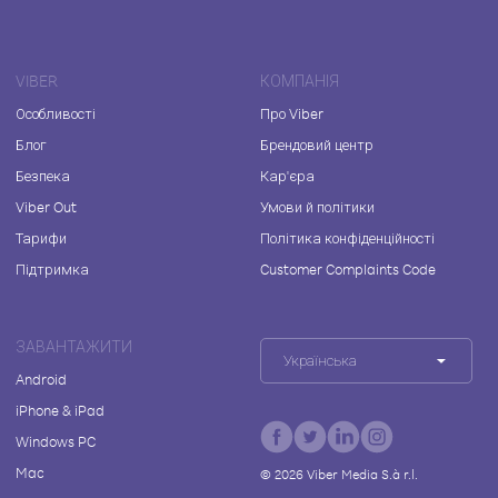
VIBER
КОМПАНІЯ
Особливості
Про Viber
Блог
Брендовий центр
Безпека
Кар'єра
Viber Out
Умови й політики
Тарифи
Політика конфіденційності
Підтримка
Customer Complaints Code
ЗАВАНТАЖИТИ
Українська
Android
iPhone & iPad
Windows PC
Mac
©
2026
Viber Media S.à r.l.