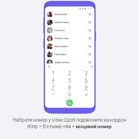
Набрати номер у Viber.
Щоб подзвонити за кордон
(Кіпр > В'єтнам):
+
+
84
місцевий номер