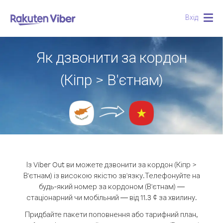
Вхід
Togg
navig
Як дзвонити за кордон
(Кіпр > В'єтнам)
Із Viber Out ви можете дзвонити за кордон (Кіпр >
В'єтнам) із високою якістю зв'язку.
Телефонуйте на
будь-який номер за кордоном (В'єтнам) —
стаціонарний чи мобільний — від 11.3 ¢ за хвилину.
Придбайте пакети поповнення або тарифний план,