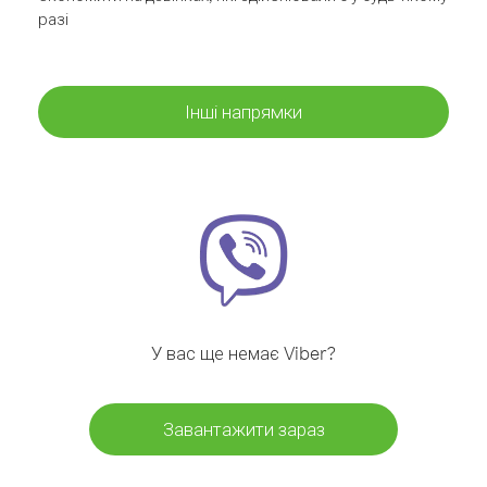
разі
Інші напрямки
У вас ще немає Viber?
Завантажити зараз