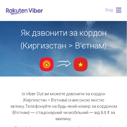
Вхід
Togg
navig
Як дзвонити за кордон
(Киргизстан > В'єтнам)
Із Viber Out ви можете дзвонити за кордон
(Киргизстан > В'єтнам) із високою якістю
зв'язку.
Телефонуйте на будь-який номер за кордоном
(В'єтнам) — стаціонарний чи мобільний — від 9.5 ¢ за
хвилину.