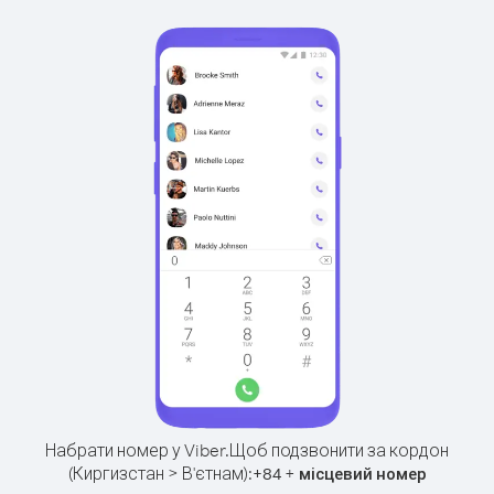
Набрати номер у Viber.
Щоб подзвонити за кордон
(Киргизстан > В'єтнам):
+
+
84
місцевий номер