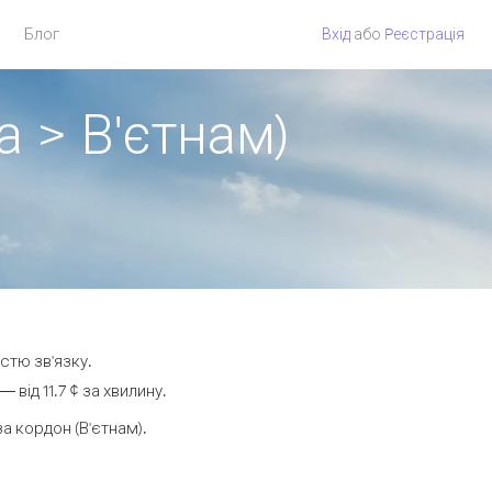
Блог
Вхід
або
Pеєстрація
 > В'єтнам)
стю зв'язку.
від 11.7 ¢ за хвилину.
 кордон (В'єтнам).