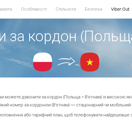
ажити
Особливості
Спільноти
Безпека
Viber Out
и за кордон (Польща
t ви можете дзвонити за кордон (Польща > В'єтнам) із високою які
кий номер за кордоном (В'єтнам) — стаціонарний чи мобільний — 
поповнення або тарифний план, щоб телефонувати найдешевше за