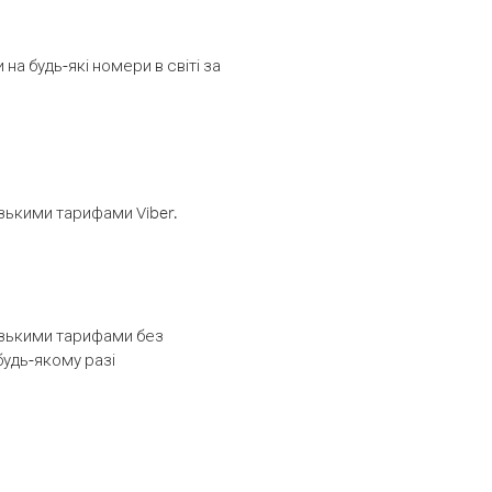
а будь-які номери в світі за
изькими тарифами Viber.
низькими тарифами без
будь-якому разі