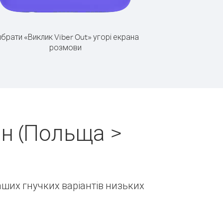
брати «Виклик Viber Out» угорі екрана
розмови
н (Польща >
наших гнучких варіантів низьких