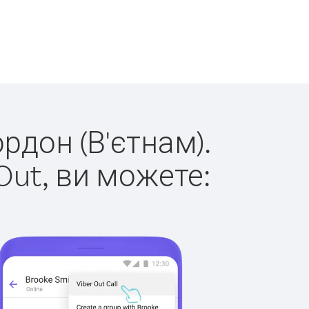
ордон (В'єтнам).
Out, ви можете: