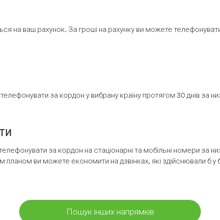
ся на ваш рахунок. За гроші на рахунку ви можете телефонувати н
елефонувати за кордон у вибрану країну протягом 30 днів за н
ти
телефонувати за кордон на стаціонарні та мобільні номери за 
м планом ви можете економити на дзвінках, які здійснювали б у 
Пошук інших напрямків