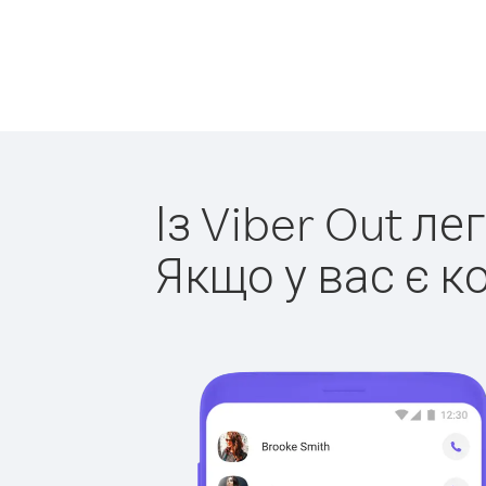
Із Viber Out ле
Якщо у вас є к