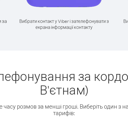
 за
Вибрати контакт у Viber і зателефонувати з
Ви
екрана інформації контакту
елефонування за кордо
В'єтнам)
ше часу розмов за менші гроші. Виберіть один з 
тарифів: