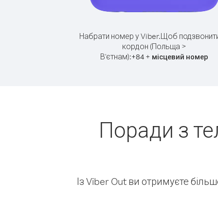
Набрати номер у Viber.
Щоб подзвонити
кордон (Польща >
В'єтнам):
+
+
84
місцевий номер
Поради з т
Із Viber Out ви отримуєте біль