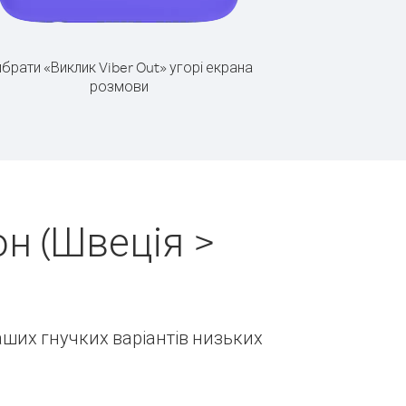
брати «Виклик Viber Out» угорі екрана
розмови
н (Швеція >
наших гнучких варіантів низьких