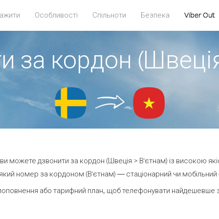
ажити
Особливості
Спільноти
Безпека
Viber Out
и за кордон (Швеція
t ви можете дзвонити за кордон (Швеція > В'єтнам) із високою які
кий номер за кордоном (В'єтнам) — стаціонарний чи мобільний — 
поповнення або тарифний план, щоб телефонувати найдешевше за