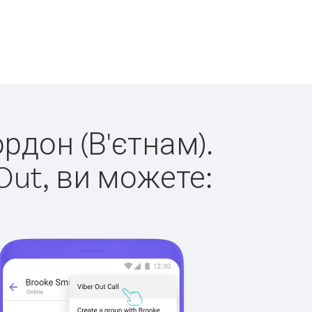
ордон (В'єтнам).
Out, ви можете: