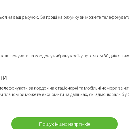
ся на ваш рахунок. За гроші на рахунку ви можете телефонувати н
елефонувати за кордон у вибрану країну протягом 30 днів за н
ти
телефонувати за кордон на стаціонарні та мобільні номери за 
м планом ви можете економити на дзвінках, які здійснювали б у 
Пошук інших напрямків