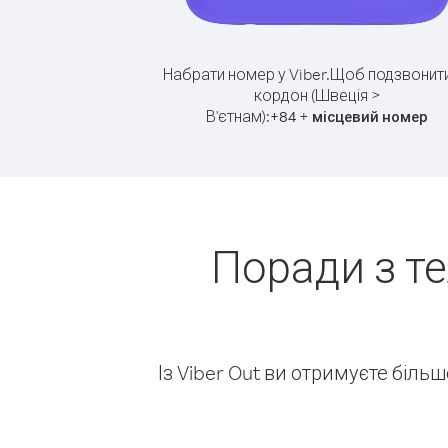
Набрати номер у Viber.
Щоб подзвонити
кордон (Швеція >
В'єтнам):
+
+
84
місцевий номер
Поради з т
Із Viber Out ви отримуєте біль