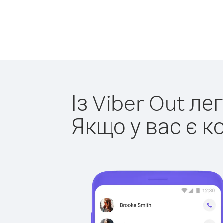
Із Viber Out ле
Якщо у вас є к