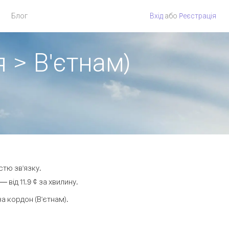
Блог
Вхід
або
Pеєстрація
 > В'єтнам)
стю зв'язку.
від 11.9 ¢ за хвилину.
 кордон (В'єтнам).