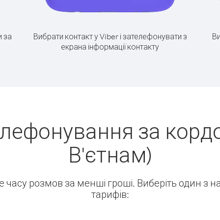
 за
Вибрати контакт у Viber і зателефонувати з
Ви
екрана інформації контакту
елефонування за кордо
В'єтнам)
ше часу розмов за менші гроші. Виберіть один з 
тарифів: