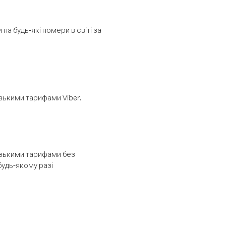
а будь-які номери в світі за
изькими тарифами Viber.
низькими тарифами без
будь-якому разі