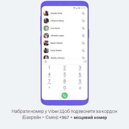
Набрати номер у Viber.
Щоб подзвонити за кордон
(Бахрейн > Ємен):
+
+
967
місцевий номер