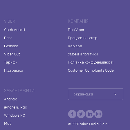
VIBER
КОМПАНІЯ
Особливості
Про Viber
Блог
Брендовий центр
Безпека
Кар'єра
Viber Out
Умови й політики
Тарифи
Політика конфіденційності
Підтримка
Customer Complaints Code
ЗАВАНТАЖИТИ
Українська
Android
iPhone & iPad
Windows PC
Mac
©
2026
Viber Media S.à r.l.