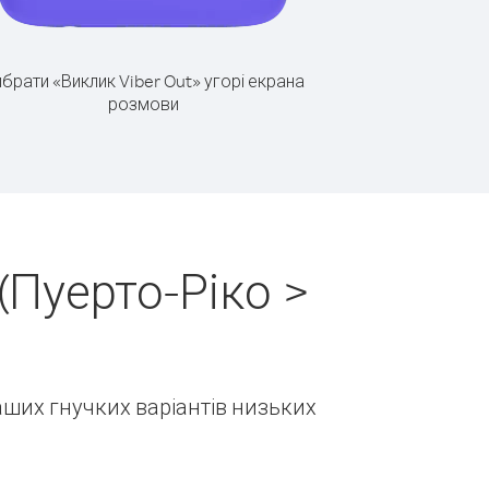
брати «Виклик Viber Out» угорі екрана
розмови
(Пуерто-Ріко >
наших гнучких варіантів низьких