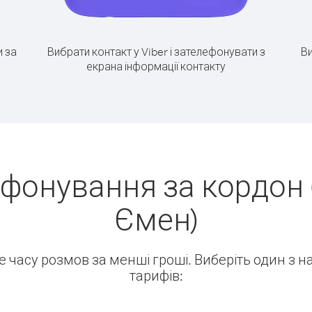
 за
Вибрати контакт у Viber і зателефонувати з
Ви
екрана інформації контакту
фонування за кордон 
Ємен)
ше часу розмов за менші гроші. Виберіть один з 
тарифів: