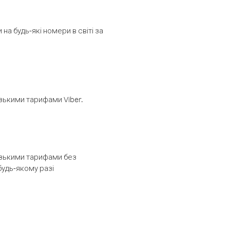
а будь-які номери в світі за
изькими тарифами Viber.
низькими тарифами без
будь-якому разі