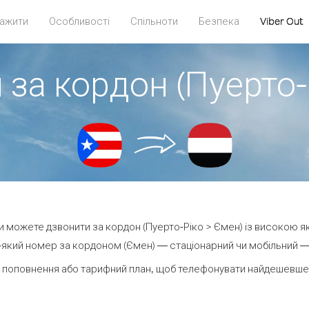
ажити
Особливості
Спільноти
Безпека
Viber Out
 за кордон (Пуерто-
 ви можете дзвонити за кордон (Пуерто-Ріко > Ємен) із високою як
який номер за кордоном (Ємен) — стаціонарний чи мобільний — в
 поповнення або тарифний план, щоб телефонувати найдешевше 