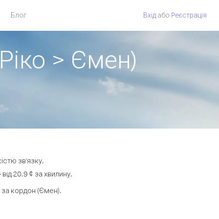
Блог
Вхід
або
Pеєстрація
Ріко > Ємен)
істю зв'язку.
ід 20.9 ¢ за хвилину.
за кордон (Ємен).