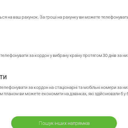
ся на ваш рахунок. За гроші на рахунку ви можете телефонувати н
елефонувати за кордон у вибрану країну протягом 30 днів за н
ти
телефонувати за кордон на стаціонарні та мобільні номери за 
м планом ви можете економити на дзвінках, які здійснювали б у 
Пошук інших напрямків