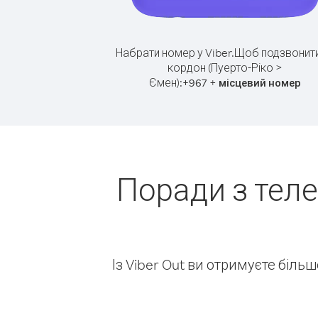
Набрати номер у Viber.
Щоб подзвонити
кордон (Пуерто-Ріко >
Ємен):
+
+
967
місцевий номер
Поради з теле
Із Viber Out ви отримуєте біль