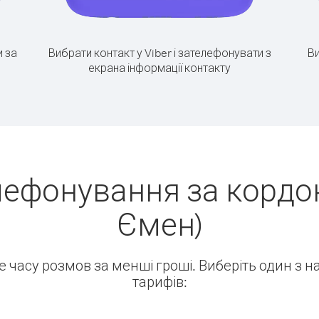
 за
Вибрати контакт у Viber і зателефонувати з
Ви
екрана інформації контакту
лефонування за кордон
Ємен)
ше часу розмов за менші гроші. Виберіть один з 
тарифів: