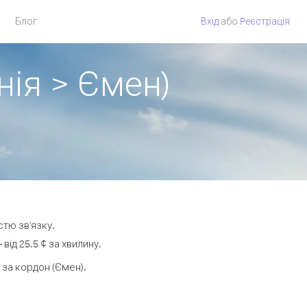
Блог
Вхід
або
Pеєстрація
нія > Ємен)
стю зв'язку.
ід 25.5 ¢ за хвилину.
за кордон (Ємен).