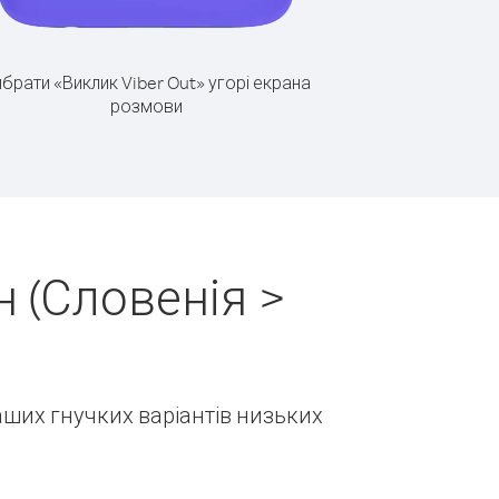
брати «Виклик Viber Out» угорі екрана
розмови
 (Словенія >
наших гнучких варіантів низьких