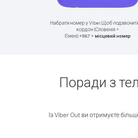
Набрати номер у Viber.
Щоб подзвонити
кордон (Словенія >
Ємен):
+
+
967
місцевий номер
Поради з те
Із Viber Out ви отримуєте біль