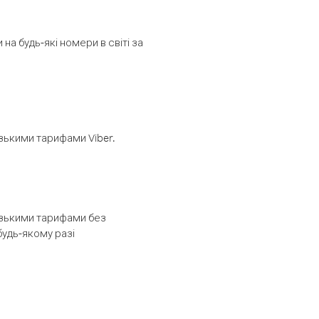
а будь-які номери в світі за
изькими тарифами Viber.
низькими тарифами без
будь-якому разі