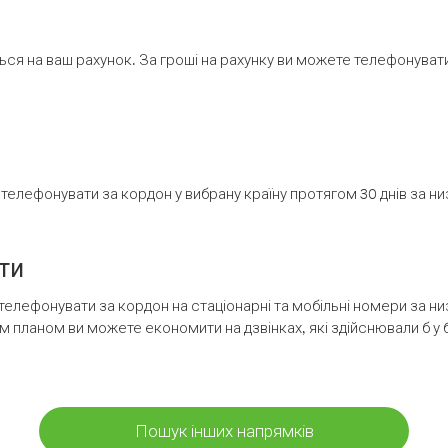
ся на ваш рахунок. За гроші на рахунку ви можете телефонувати н
елефонувати за кордон у вибрану країну протягом 30 днів за н
ти
телефонувати за кордон на стаціонарні та мобільні номери за 
м планом ви можете економити на дзвінках, які здійснювали б у 
Пошук інших напрямків