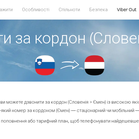
ажити
Особливості
Спільноти
Безпека
Viber Out
и за кордон (Слове
t ви можете дзвонити за кордон (Словенія > Ємен) із високою які
який номер за кордоном (Ємен) — стаціонарний чи мобільний — в
 поповнення або тарифний план, щоб телефонувати найдешевше 