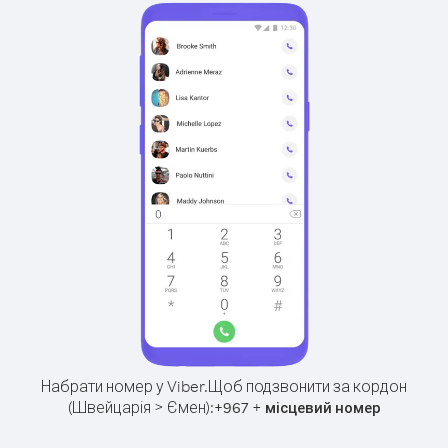
Набрати номер у Viber.
Щоб подзвонити за кордон
(Швейцарія > Ємен):
+
+
967
місцевий номер