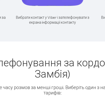
 за
Вибрати контакт у Viber і зателефонувати з
Ви
екрана інформації контакту
лефонування за кордо
Замбія)
ше часу розмов за менші гроші. Виберіть один з 
тарифів: