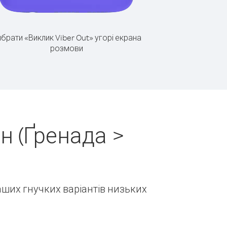
брати «Виклик Viber Out» угорі екрана
розмови
н (Ґренада >
наших гнучких варіантів низьких