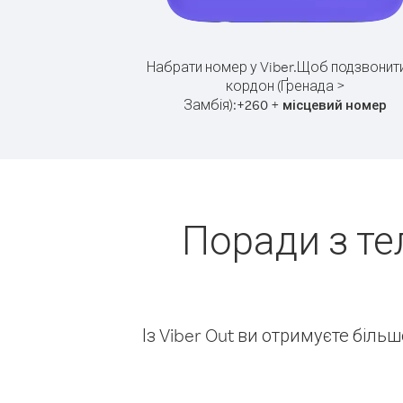
Набрати номер у Viber.
Щоб подзвонити
кордон (Ґренада >
Замбія):
+
+
260
місцевий номер
Поради з те
Із Viber Out ви отримуєте біль