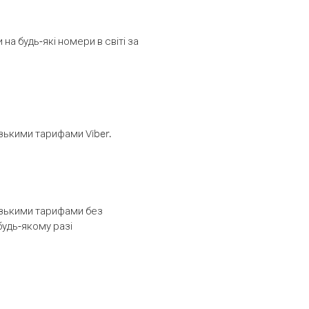
а будь-які номери в світі за
изькими тарифами Viber.
низькими тарифами без
будь-якому разі