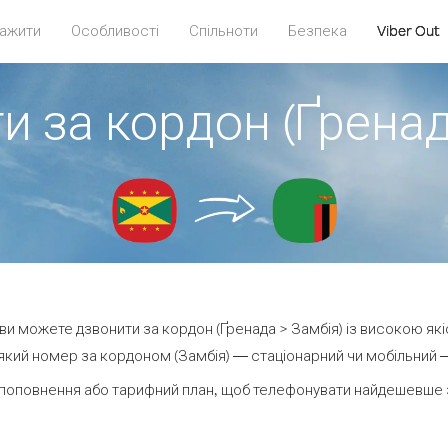
ажити
Особливості
Спільноти
Безпека
Viber Out
и за кордон (Ґренад
t ви можете дзвонити за кордон (Ґренада > Замбія) із високою які
кий номер за кордоном (Замбія) — стаціонарний чи мобільний — 
поповнення або тарифний план, щоб телефонувати найдешевше з