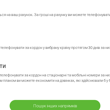
ся на ваш рахунок. За гроші на рахунку ви можете телефонувати н
елефонувати за кордон у вибрану країну протягом 30 днів за н
ти
телефонувати за кордон на стаціонарні та мобільні номери за 
м планом ви можете економити на дзвінках, які здійснювали б у 
Пошук інших напрямків