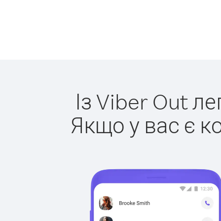
Із Viber Out л
Якщо у вас є к