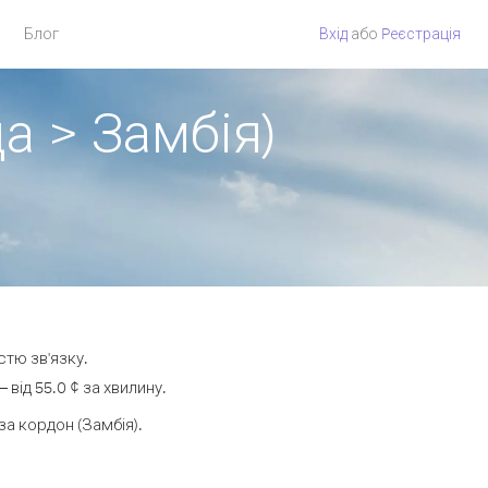
Блог
Вхід
або
Pеєстрація
а > Замбія)
стю зв'язку.
від 55.0 ¢ за хвилину.
а кордон (Замбія).